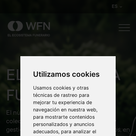
ES
EL ECOSISTEMA
Utilizamos cookies
Usamos cookies y otras
FUNERARIO
técnicas de rastreo para
mejorar tu experiencia de
navegación en nuestra web,
El núcleo que conecta a proveedores,
para mostrarte contenidos
colectivos y aseguradoras, para licitar y
personalizados y anuncios
gestionar servicios y traslados funerarios, en
adecuados, para analizar el