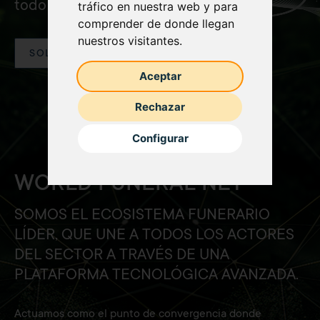
todo el mundo.
tráfico en nuestra web y para
comprender de donde llegan
nuestros visitantes.
SOLICITA UNA DEMOSTRACIÓN
Aceptar
Rechazar
Configurar
WORLD FUNERAL NET
SOMOS EL ECOSISTEMA FUNERARIO
LÍDER, QUE UNE A TODOS LOS ACTORES
DEL SECTOR A TRAVÉS DE UNA
PLATAFORMA TECNOLÓGICA AVANZADA.
Actuamos como el punto de convergencia donde